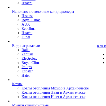
Hitachi
Напольно-потолочные кондиционеры
Hisense
Royal Clima
AUX
Ecoclima
Hitachi
Funai
Водонагреватели
Как 
Ballu
Zanussi
Electrolux
Royal Clima
Philips
Ecostar
Haier
Котлы
Котлы отопления Mizudo в Архангельске
Котлы отопления Эван в Архангельске
Котлы отопления Haier в Архангельске
Мульти сплит-системы