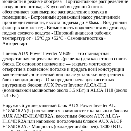
мощности в режиме обогрева - Горизонтальное распределение
воздушного потока; - Круговой воздушный поток
обеспечивает равномерное распределение воздуха в
помещении. - Встроенный дренажный насос увеличенной
производительности, высота подъема до 700мм. - Воздушный
фильтр в комплекте; - Возможность подключения воздуховода
подачи свежего воздуха - Широкий диапазон рабочих
температур от - 15°С до +52°С - Самодиагностика -
Авторестарт
Панель AUX Power Inverter MB09 — это стандартная
декоративная лицевая панель (решетка) для кассетного сплит-
блока. Ее основное назначение — закрыть монтажное
отверстие в подвесном потолке и придать всей конструкции
законченный, эстетичный вид после установки внутреннего
блока кондиционера. Она предназначена для кассетных
внутренних блоков: AUX Power Inverter ALCA-H12
(номинальной мощностью около 3.5 кВт) и ALCA-H18 (около
5.3 кВт).
Наружный универсальный блок AUX Power Inverter AL-
H18/4DR2A(U) поставляется в комплекте c канальным блоком
AUX ALMD-H18/4DR2A, кассетным блоком AUX ALCA-
H18/4DR2A или напольно-потолочным блоком AUX ALCF-
H18/4DR2A. · Мощность (охлаждение/обогрев): 18000 BTU