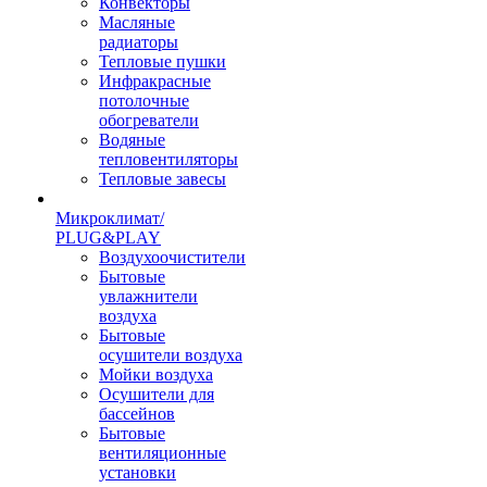
Конвекторы
Масляные
радиаторы
Тепловые пушки
Инфракрасные
потолочные
обогреватели
Водяные
тепловентиляторы
Тепловые завесы
Микроклимат/
PLUG&PLAY
Воздухоочистители
Бытовые
увлажнители
воздуха
Бытовые
осушители воздуха
Мойки воздуха
Осушители для
бассейнов
Бытовые
вентиляционные
установки