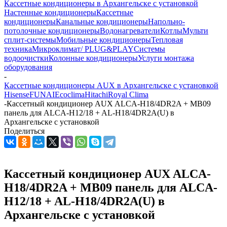
Кассетные кондиционеры в Архангельске с установкой
Настенные кондиционеры
Кассетные
кондиционеры
Канальные кондиционеры
Напольно-
потолочные кондиционеры
Водонагреватели
Котлы
Мульти
сплит-системы
Мобильные кондиционеры
Тепловая
техника
Микроклимат/ PLUG&PLAY
Системы
водоочистки
Колонные кондиционеры
Услуги монтажа
оборудования
-
Кассетные кондиционеры AUX в Архангельске с установкой
Hisense
FUNAI
Ecoclima
Hitachi
Royal Clima
-
Кассетный кондиционер AUX ALCA-H18/4DR2A + MB09
панель для ALCA-H12/18 + AL-H18/4DR2A(U) в
Архангельске с установкой
Поделиться
Кассетный кондиционер AUX ALCA-
H18/4DR2A + MB09 панель для ALCA-
H12/18 + AL-H18/4DR2A(U) в
Архангельске с установкой