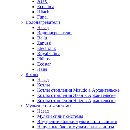
AUX
Ecoclima
Hitachi
Funai
Водонагреватели
Назад
Водонагреватели
Ballu
Zanussi
Electrolux
Royal Clima
Philips
Ecostar
Haier
Котлы
Назад
Котлы
Котлы отопления Mizudo в Архангельске
Котлы отопления Эван в Архангельске
Котлы отопления Haier в Архангельске
Мульти сплит-системы
Назад
Мульти сплит-системы
Внутренние блоки мульти сплит-систем
Наружные блоки мульти сплит-систем