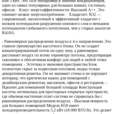
или 5 кВт. Это 18-й типоразмер в линейке кондиционеров,
один из самых популярных для больших комнат, гостиных,
офисов. · Класс энергоэффективности: Высокий A++. Это
означает низкое энергопотребление. · Хладагент: R32 —
современный, экологичный и эффективный хладагент с
низким потенциалом разрушения озонового слоя и меньшим
потенциалом глобального потепления, чем у старых аналогов
R410A.
- Равномерное распределение воздуха в 4-х направлениях Это
главное преимущество кассетного блока. Он не создает
концентрированный поток на одну зону, а равномерно
рассеивает воздух по всему периметру потолка, предотвращая
сквозняки и обеспечивая комфорт для людей в любой точке
помещения. - Эстетика и экономия пространства Блок
полностью скрыт за подвесным потолком, видна только
декоративная решетка. Он не занимает стены и не нарушает
интерьер, что критически важно для помещений с
дизайнерским ремонтом, магазинов, офисов и ресторанов. -
Идеален для помешений большой площади Конструкция
кассеты оптимальна для просторных открытых пространств,
где обычная настенная сплит-система не справилась бы с
равномерным распределением воздуха. - Высокая мощность
для больших помещений Модель H18 имеет
холодопроизводительность 5.2 кВт (18 000 BTU/h). Это делает