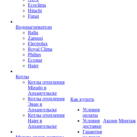
Ecoclima
Hitachi
Funai
Водонагреватели
Ballu
Zanussi
Electrolux
Royal Clima
Philips
Ecostar
Haier
Котлы
Котлы отопления
Mizudo в
Архангельске
Котлы отопления
Как купить
Эван в
Архангельске
Условия
Котлы отопления
оплаты
Haier в
Условия
Акции
Монтаж
Архангельске
доставки
Гарантия