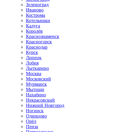
Зеленоград
Иваново
Кострома
Котельники
Калуга
Королёв
Краснознаменск
Красногорск
Краснодар
Курск
Липецк
Лобня
Лыткарино
Москва
Московский
Мурманск
Мытищи
Нахабино
Некрасовский
Нижний Новгород
Ногинск
Одинцово
Орёл
Пенза
Петрозаводск