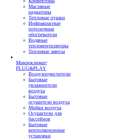
Конвекторы
Масляные
радиаторы
Тепловые пушки
Инфракрасные
потолочные
обогреватели
Водяные
тепловентиляторы
Тепловые завесы
Микроклимат/
PLUG&PLAY
Воздухоочистители
Бытовые
увлажнители
воздуха
Бытовые
осушители воздуха
Мойки воздуха
Осушители для
бассейнов
Бытовые
вентиляционные
установки