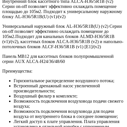
Внутренний блок кассетного типа ALCA-H36/5R1B (v2)
Серии on-off позволяет эффективно охлаждать помещение
площадью до 105м2. Подходит к универсальному наружному
блоку AL-H36/5R1B(U) (v1)/(v2)
Универсальный наружный блок AL-H36/5R1B(U) (v2) Серии
on-off позволяет эффективно охлаждать помещение до
105м2.Подходит для канальных блоков ALMD-H36/5R1B
(v1)/(v2), кассетных блоков ALCA-H36/5R1B (v2) и напольно-
потолочных блоков ALCF-H36/5R1B (v1) [E1]/(v2)
Панель MB12 для кассетных блоков полупромышленной
серии AUX ALCA-H24/36/48/60
Преимущества:
Горизонтальное распределение воздушного потока;
Встроенный дренажный насос увеличенной
производительности;
Воздушный фильтр в комплекте;
Возможность подключения воздуховода подачи свежего
воздуха;
Bозможность подключения воздуховода для подачи
воздуха от внутреннего блока в соседнее помещение;
Легкий доступ к плате управления. Плата управления
установлена в отдельной коробке с упрощенным