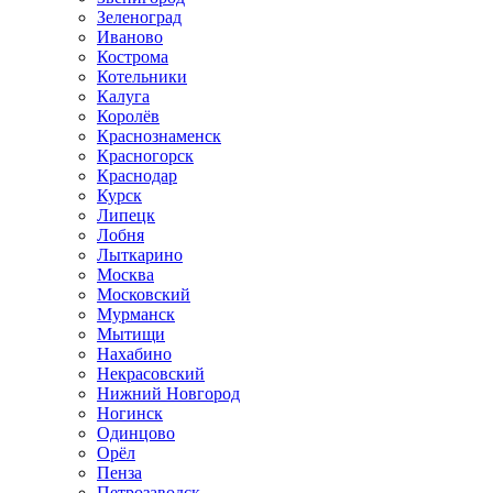
Зеленоград
Иваново
Кострома
Котельники
Калуга
Королёв
Краснознаменск
Красногорск
Краснодар
Курск
Липецк
Лобня
Лыткарино
Москва
Московский
Мурманск
Мытищи
Нахабино
Некрасовский
Нижний Новгород
Ногинск
Одинцово
Орёл
Пенза
Петрозаводск