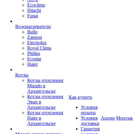
Ecoclima
Hitachi
Funai
Водонагреватели
Ballu
Zanussi
Electrolux
Royal Clima
Philips
Ecostar
Haier
Котлы
Котлы отопления
Mizudo в
Архангельске
Котлы отопления
Как купить
Эван в
Архангельске
Условия
Котлы отопления
оплаты
Haier в
Условия
Акции
Монтаж
Архангельске
доставки
Гарантия