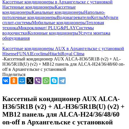
Кассетные кондиционеры в Архангельске с установкой
Настенные кондиционеры
Кассетные
кондиционеры
Канальные кондиционеры
Напольно-
потолочные кондиционеры
Водонагреватели
Котлы
Мульти
сплит-системы
Мобильные кондиционеры
Тепловая
техника
Микроклимат/ PLUG&PLAY
Системы
водоочистки
Колонные кондиционеры
Услуги монтажа
оборудования
-
Кассетные кондиционеры AUX в Архангельске с установкой
Hisense
FUNAI
Ecoclima
Hitachi
Royal Clima
-
Кассетный кондиционер AUX ALCA-H36/5R1B (v2) + AL-
H36/5R1B(U) (v2) + MB12 панель для ALCA-H24/36/48/60 on-
off в Архангельске с установкой
Поделиться
Кассетный кондиционер AUX ALCA-
H36/5R1B (v2) + AL-H36/5R1B(U) (v2) +
MB12 панель для ALCA-H24/36/48/60
on-off в Архангельске с установкой