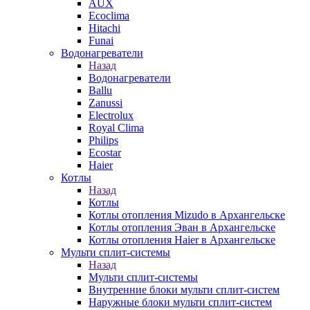
AUX
Ecoclima
Hitachi
Funai
Водонагреватели
Назад
Водонагреватели
Ballu
Zanussi
Electrolux
Royal Clima
Philips
Ecostar
Haier
Котлы
Назад
Котлы
Котлы отопления Mizudo в Архангельске
Котлы отопления Эван в Архангельске
Котлы отопления Haier в Архангельске
Мульти сплит-системы
Назад
Мульти сплит-системы
Внутренние блоки мульти сплит-систем
Наружные блоки мульти сплит-систем