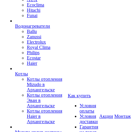
Ecoclima
Hitachi
Funai
Водонагреватели
Ballu
Zanussi
Electrolux
Royal Clima
Philips
Ecostar
Haier
Котлы
Котлы отопления
Mizudo в
Архангельске
Котлы отопления
Как купить
Эван в
Архангельске
Условия
Котлы отопления
оплаты
Haier в
Условия
Акции
Монтаж
Архангельске
доставки
Гарантия