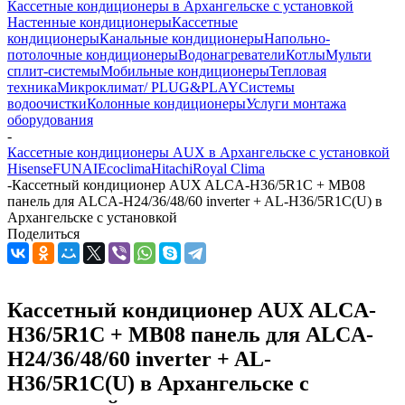
Кассетные кондиционеры в Архангельске с установкой
Настенные кондиционеры
Кассетные
кондиционеры
Канальные кондиционеры
Напольно-
потолочные кондиционеры
Водонагреватели
Котлы
Мульти
сплит-системы
Мобильные кондиционеры
Тепловая
техника
Микроклимат/ PLUG&PLAY
Системы
водоочистки
Колонные кондиционеры
Услуги монтажа
оборудования
-
Кассетные кондиционеры AUX в Архангельске с установкой
Hisense
FUNAI
Ecoclima
Hitachi
Royal Clima
-
Кассетный кондиционер AUX ALCA-H36/5R1C + MB08
панель для ALCA-H24/36/48/60 inverter + AL-H36/5R1C(U) в
Архангельске с установкой
Поделиться
Кассетный кондиционер AUX ALCA-
H36/5R1C + MB08 панель для ALCA-
H24/36/48/60 inverter + AL-
H36/5R1C(U) в Архангельске с