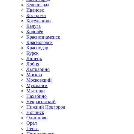
Зеленоград
Иваново
Кострома
Котельники
Калуга
Королёв
Краснознаменск
Красногорск
Краснодар
Курск
Липецк
Лобня
Лыткарино
Москва
Московский
Мурманск
Мытищи
Нахабино
Некрасовский
Нижний Новгород
Ногинск
Одинцово
Орёл
Пенза
Петрозаводск