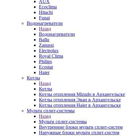
AUX
Ecoclima
Hitachi
Funai
Водонагреватели
Назад
Водонагреватели
Ballu
Zanussi
Electrolux
Royal Clima
Philips
Ecostar
Haier
Котлы
Назад
Котлы
Котлы отопления Mizudo в Архангельске
Котлы отопления Эван в Архангельске
Котлы отопления Haier в Архангельске
Мульти сплит-системы
Назад
Мульти сплит-системы
Внутренние блоки мульти сплит-систем
Наружные блоки мульти сплит-систем