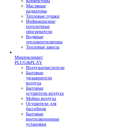
Конвекторы
Масляные
радиаторы
Тепловые пушки
Инфракрасные
потолочные
обогреватели
Водяные
тепловентиляторы
Тепловые завесы
Микроклимат/
PLUG&PLAY
Воздухоочистители
Бытовые
увлажнители
воздуха
Бытовые
осушители воздуха
Мойки воздуха
Осушители для
бассейнов
Бытовые
вентиляционные
установки