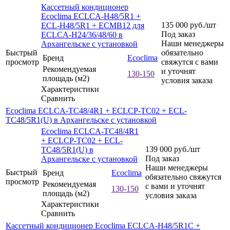
Кассетный кондиционер
Ecoclima ECLCA-H48/5R1 +
135 000
руб.
/шт
ECL-H48/5R1 + ECMB12 для
Под заказ
ECLCA-H24/36/48/60 в
Наши менеджеры
Архангельске с установкой
Быстрый
обязательно
Бренд
Ecoclima
просмотр
свяжутся с вами
Рекомендуемая
и уточнят
130-150
площадь (м2)
условия заказа
Характеристики
Сравнить
Ecoclima ECLCA-TC48/4R1 + ECLCP-TC02 + ECL-
TC48/5R1(U) в Архангельске с установкой
Ecoclima ECLCA-TC48/4R1
+ ECLCP-TC02 + ECL-
139 000
руб.
/шт
TC48/5R1(U) в
Под заказ
Архангельске с установкой
Наши менеджеры
Быстрый
Бренд
Ecoclima
обязательно свяжутся
просмотр
Рекомендуемая
с вами и уточнят
130-150
площадь (м2)
условия заказа
Характеристики
Сравнить
Кассетный кондиционер Ecoclima ECLCA-H48/5R1C +