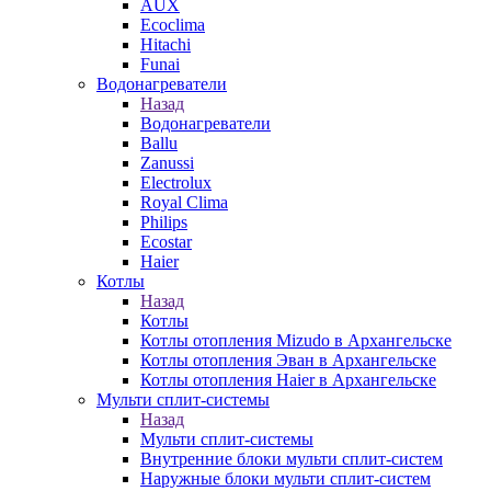
AUX
Ecoclima
Hitachi
Funai
Водонагреватели
Назад
Водонагреватели
Ballu
Zanussi
Electrolux
Royal Clima
Philips
Ecostar
Haier
Котлы
Назад
Котлы
Котлы отопления Mizudo в Архангельске
Котлы отопления Эван в Архангельске
Котлы отопления Haier в Архангельске
Мульти сплит-системы
Назад
Мульти сплит-системы
Внутренние блоки мульти сплит-систем
Наружные блоки мульти сплит-систем