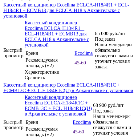
Кассетный кондиционер Ecoclima ECLCA-H18/4R1 + ECL-
H18/4R1 + ECMB13 для ECLCA-H18 в Архангельске с
установкой
Кассетный кондиционер
Ecoclima ECLCA-H18/4R1 +
65 000
руб.
/шт
ECL-H18/4R1 + ECMB13 для
Под заказ
ECLCA-H18 в Архангельске с
Наши менеджеры
установкой
Быстрый
обязательно
Бренд
Ecoclima
просмотр
свяжутся с вами и
Рекомендуемая
уточнят условия
45-60
площадь (м2)
заказа
Характеристики
Сравнить
Кассетный кондиционер Ecoclima ECLCA-H18/4R1C +
ECMB13C + ECL-H18/4R1C(U) в Архангельске с установкой
Кассетный кондиционер
Ecoclima ECLCA-H18/4R1C +
68 900
руб.
/шт
ECMB13C + ECL-H18/4R1C(U)
Под заказ
в Архангельске с установкой
Наши менеджеры
Быстрый
обязательно
Бренд
Ecoclima
просмотр
свяжутся с вами и
Рекомендуемая
45-60
уточнят условия
площадь (м2)