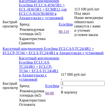
Кассетный кондиционер
Ecoclima ECLCA-H36/5R1 +
113 100
руб.
/шт
ECL-H36/5R1 + ECMB12 для
Под заказ
ECLCA-H24/36/48/60 в
Наши менеджеры
Архангельске с установкой
Быстрый
обязательно
Бренд
Ecoclima
просмотр
свяжутся с вами
Рекомендуемая
и уточнят
80-110
площадь (м2)
условия заказа
Характеристики
Сравнить
Кассетный кондиционер Ecoclima ECLCA/I-TC24/4R1 +
ECLCP-TC04 + ECL/I-TC24/4R1 в Архангельске с установкой
Кассетный кондиционер
Ecoclima ECLCA/I-
TC24/4R1 + ECLCP-
TC04 + ECL/I-TC24/4R1
117 000
руб.
/шт
в Архангельске с
-
установкой
Быстрый
Бренд
Ecoclima
просмотр
+
Рекомендуемая
В корзину
60-80
площадь (м2)
Характеристики
Отложить