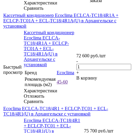
заказа
Характеристики
Сравнить
Кассетный кондиционер Ecoclima ECLCA-TC18/4R1A +
ECLCP-TC01A + ECL-TC18/4R1A(U) в Архангельске с
установкой
Кассетный кондиционер
Ecoclima ECLCA-
TC18/4R1A + ECLCP-
TC01A + ECL-
TC18/4R1A(U) в
72 600
руб.
/шт
Архангельске с
-
установкой
Быстрый
просмотр
Бренд
Ecoclima
+
В корзину
Рекомендуемая
45-60
площадь (м2)
Характеристики
Отложить
Сравнить
Ecoclima ECLCA-TC18/4R1 + ECLCP-TC01 + ECL-
TC18/4R1(U) в Архангельске с установкой
Ecoclima ECLCA-TC18/4R1
+ ECLCP-TC01 + ECL-
75 700
руб.
/шт
TC18/4R1(U) в