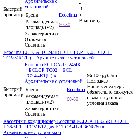
Архангельске с
-
установкой
Быстрый
просмотр
Бренд
Ecoclima
+
В корзину
Рекомендуемая
60-80
площадь (м2)
Характеристики
Отложить
Сравнить
Ecoclima ECLCA-TC24/4R1 + ECLCP-TC02 + ECL-
TC24/4R1(U) в Архангельске с установкой
Ecoclima ECLCA-TC24/4R1
+ ECLCP-TC02 + ECL-
96 100
руб.
/шт
TC24/4R1(U) в
Под заказ
Архангельске с установкой
Наши менеджеры
Быстрый
Бренд
Ecoclima
обязательно свяжутся
просмотр
Рекомендуемая
с вами и уточнят
60-80
площадь (м2)
условия заказа
Характеристики
Сравнить
Кассетный кондиционер Ecoclima ECLCA-H36/5R1 + ECL-
H36/5R1 + ECMB12 для ECLCA-H24/36/48/60 в
Архангельске с установкой