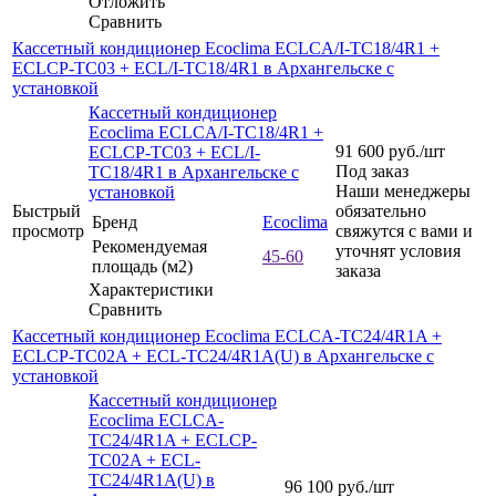
Отложить
Сравнить
Кассетный кондиционер Ecoclima ECLCA/I-TC18/4R1 +
ECLCP-TC03 + ECL/I-TC18/4R1 в Архангельске с
установкой
Кассетный кондиционер
Ecoclima ECLCA/I-TC18/4R1 +
91 600
руб.
/шт
ECLCP-TC03 + ECL/I-
Под заказ
TC18/4R1 в Архангельске с
Наши менеджеры
установкой
Быстрый
обязательно
Бренд
Ecoclima
просмотр
свяжутся с вами и
Рекомендуемая
уточнят условия
45-60
площадь (м2)
заказа
Характеристики
Сравнить
Кассетный кондиционер Ecoclima ECLCA-TC24/4R1A +
ECLCP-TC02A + ECL-TC24/4R1A(U) в Архангельске с
установкой
Кассетный кондиционер
Ecoclima ECLCA-
TC24/4R1A + ECLCP-
TC02A + ECL-
TC24/4R1A(U) в
96 100
руб.
/шт