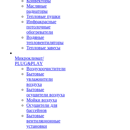
Конвекторы
Масляные
радиаторы
Тепловые пушки
Инфракрасные
потолочные
обогреватели
Водяные
тепловентиляторы
Тепловые завесы
Микроклимат/
PLUG&PLAY
Воздухоочистители
Бытовые
увлажнители
воздуха
Бытовые
осушители воздуха
Мойки воздуха
Осушители для
бассейнов
Бытовые
вентиляционные
установки