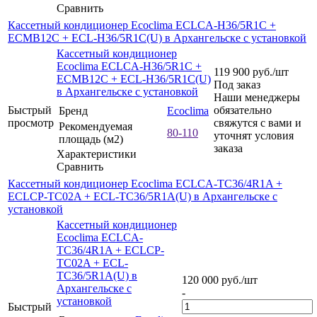
Сравнить
Кассетный кондиционер Ecoclima ECLCA-H36/5R1C +
ECMB12C + ECL-H36/5R1C(U) в Архангельске с установкой
Кассетный кондиционер
Ecoclima ECLCA-H36/5R1C +
119 900
руб.
/шт
ECMB12C + ECL-H36/5R1C(U)
Под заказ
в Архангельске с установкой
Наши менеджеры
Быстрый
обязательно
Бренд
Ecoclima
просмотр
свяжутся с вами и
Рекомендуемая
80-110
уточнят условия
площадь (м2)
заказа
Характеристики
Сравнить
Кассетный кондиционер Ecoclima ECLCA-TC36/4R1A +
ECLCP-TC02A + ECL-TC36/5R1A(U) в Архангельске с
установкой
Кассетный кондиционер
Ecoclima ECLCA-
TC36/4R1A + ECLCP-
TC02A + ECL-
TC36/5R1A(U) в
120 000
руб.
/шт
Архангельске с
-
установкой
Быстрый