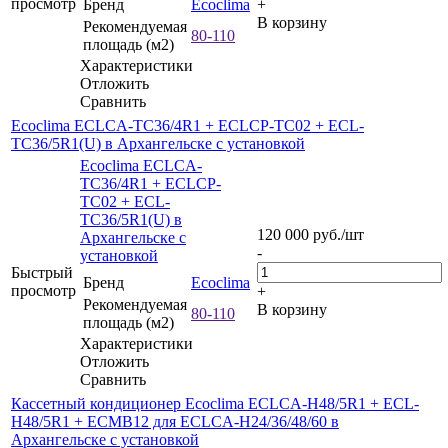
просмотр
Бренд
Ecoclima
+
В корзину
Рекомендуемая
80-110
площадь (м2)
Характеристики
Отложить
Сравнить
Ecoclima ECLCA-TC36/4R1 + ECLCP-TC02 + ECL-
TC36/5R1(U) в Архангельске с установкой
Ecoclima ECLCA-
TC36/4R1 + ECLCP-
TC02 + ECL-
TC36/5R1(U) в
120 000
руб.
/шт
Архангельске с
-
установкой
Быстрый
Бренд
Ecoclima
просмотр
+
Рекомендуемая
В корзину
80-110
площадь (м2)
Характеристики
Отложить
Сравнить
Кассетный кондиционер Ecoclima ECLCA-H48/5R1 + ECL-
H48/5R1 + ECMB12 для ECLCA-H24/36/48/60 в
Архангельске с установкой