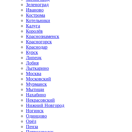
Зеленоград
Иваново
Кострома
Котельники
Калуга
Королёв
Краснознаменск
Красногорск
Краснодар
Курск
Липецк
Лобня
Лыткарино
Москва
Московский
Мурманск
Мытищи
Нахабино
Некрасовский
Нижний Новгород
Ногинск
Одинцово
Орёл
Пенза
Петрозаводск