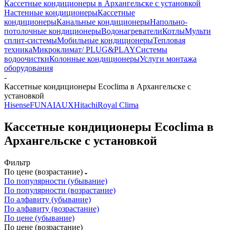
Кассетные кондиционеры в Архангельске с установкой
Настенные кондиционеры
Кассетные
кондиционеры
Канальные кондиционеры
Напольно-
потолочные кондиционеры
Водонагреватели
Котлы
Мульти
сплит-системы
Мобильные кондиционеры
Тепловая
техника
Микроклимат/ PLUG&PLAY
Системы
водоочистки
Колонные кондиционеры
Услуги монтажа
оборудования
-
Кассетные кондиционеры Ecoclima в Архангельске с
установкой
Hisense
FUNAI
AUX
Hitachi
Royal Clima
Кассетные кондиционеры Ecoclima в
Архангельске с установкой
Фильтр
По цене (возрастание)
По популярности (убывание)
По популярности (возрастание)
По алфавиту (убывание)
По алфавиту (возрастание)
По цене (убывание)
По цене (возрастание)