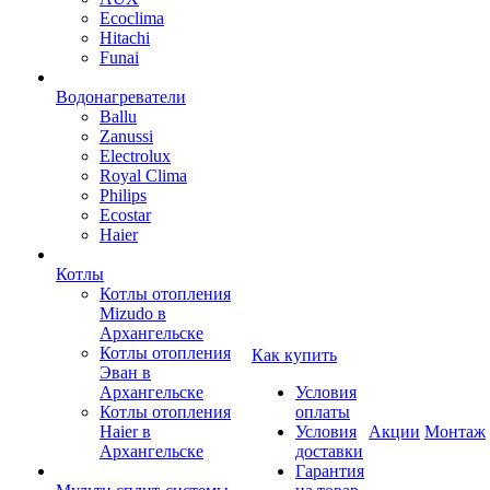
Ecoclima
Hitachi
Funai
Водонагреватели
Ballu
Zanussi
Electrolux
Royal Clima
Philips
Ecostar
Haier
Котлы
Котлы отопления
Mizudo в
Архангельске
Котлы отопления
Как купить
Эван в
Архангельске
Условия
Котлы отопления
оплаты
Haier в
Условия
Акции
Монтаж
Архангельске
доставки
Гарантия