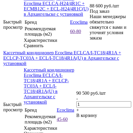
Ecoclima ECLCA-H24/4R1C +
88 600
руб.
/шт
ECMB12C + ECL-H24/4R1C(U)
Под заказ
в Архангельске с установкой
Наши менеджеры
Быстрый
обязательно
Бренд
Ecoclima
просмотр
свяжутся с вами и
Рекомендуемая
60-80
уточнят условия
площадь (м2)
заказа
Характеристики
Сравнить
Кассетный кондиционер Ecoclima ECLCA/I-TC18/4R1A +
ECLCP-TC03A + ECL/I-TC18/4R1A(U) в Архангельске с
установкой
Кассетный кондиционер
Ecoclima ECLCA/I-
TC18/4R1A + ECLCP-
TC03A + ECL/I-
TC18/4R1A(U) в
90 500
руб.
/шт
Архангельске с
-
установкой
Быстрый
просмотр
Бренд
Ecoclima
+
В корзину
Рекомендуемая
45-60
площадь (м2)
Характеристики