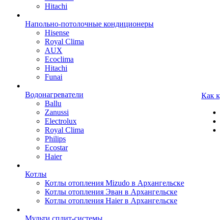
Hitachi
Напольно-потолочные кондиционеры
Hisense
Royal Clima
AUX
Ecoclima
Hitachi
Funai
Водонагреватели
Как 
Ballu
Zanussi
Electrolux
Royal Clima
Philips
Ecostar
Haier
Котлы
Котлы отопления Mizudo в Архангельске
Котлы отопления Эван в Архангельске
Котлы отопления Haier в Архангельске
Мульти сплит-системы