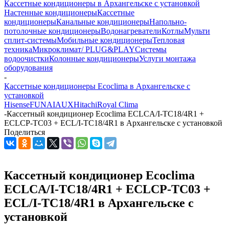
Кассетные кондиционеры в Архангельске с установкой
Настенные кондиционеры
Кассетные
кондиционеры
Канальные кондиционеры
Напольно-
потолочные кондиционеры
Водонагреватели
Котлы
Мульти
сплит-системы
Мобильные кондиционеры
Тепловая
техника
Микроклимат/ PLUG&PLAY
Системы
водоочистки
Колонные кондиционеры
Услуги монтажа
оборудования
-
Кассетные кондиционеры Ecoclima в Архангельске с
установкой
Hisense
FUNAI
AUX
Hitachi
Royal Clima
-
Кассетный кондиционер Ecoclima ECLCA/I-TC18/4R1 +
ECLCP-TC03 + ECL/I-TC18/4R1 в Архангельске с установкой
Поделиться
Кассетный кондиционер Ecoclima
ECLCA/I-TC18/4R1 + ECLCP-TC03 +
ECL/I-TC18/4R1 в Архангельске с
установкой