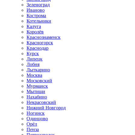
Зеленоград
Иваново
Кострома
Котельники
Калуга
Королёв
Краснознаменск
Красногорск
Краснодар
Курск
Липецк
Лобня
Лыткарино
Москва
Московский
Мурманск
Мытищи
Нахабино
Некрасовский
Нижний Новгород
Ногинск
Одинцово
Орёл
Пенза
Петрозаводск