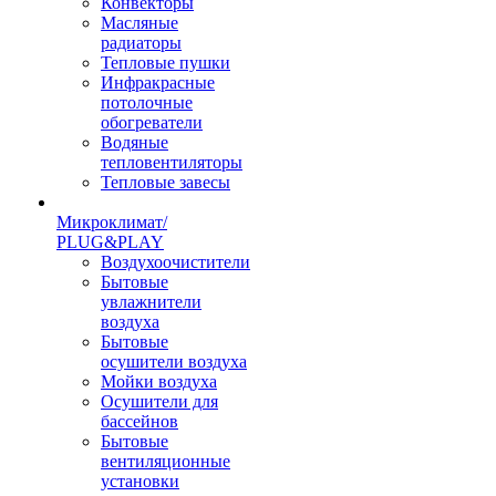
Конвекторы
Масляные
радиаторы
Тепловые пушки
Инфракрасные
потолочные
обогреватели
Водяные
тепловентиляторы
Тепловые завесы
Микроклимат/
PLUG&PLAY
Воздухоочистители
Бытовые
увлажнители
воздуха
Бытовые
осушители воздуха
Мойки воздуха
Осушители для
бассейнов
Бытовые
вентиляционные
установки