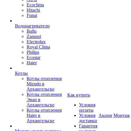
Ecoclima
Hitachi
Funai
Водонагреватели
Ballu
Zanussi
Electrolux
Royal Clima
Philips
Ecostar
Haier
Котлы
Котлы отопления
Mizudo в
Архангельске
Котлы отопления
Как купить
Эван в
Архангельске
Условия
Котлы отопления
оплаты
Haier в
Условия
Акции
Монтаж
Архангельске
доставки
Гарантия