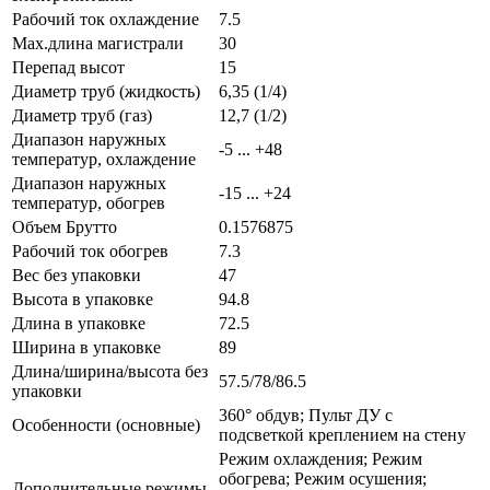
Рабочий ток охлаждение
7.5
Max.длина магистрали
30
Перепад высот
15
Диаметр труб (жидкость)
6,35 (1/4)
Диаметр труб (газ)
12,7 (1/2)
Диапазон наружных
-5 ... +48
температур, охлаждение
Диапазон наружных
-15 ... +24
температур, обогрев
Объем Брутто
0.1576875
Рабочий ток обогрев
7.3
Вес без упаковки
47
Высота в упаковке
94.8
Длина в упаковке
72.5
Ширина в упаковке
89
Длина/ширина/высота без
57.5/78/86.5
упаковки
360° обдув; Пульт ДУ с
Особенности (основные)
подсветкой креплением на стену
Режим охлаждения; Режим
обогрева; Режим осушения;
Дополнительные режимы