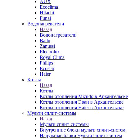
AUX
Ecoclima
Hitachi
Funai
Водонагреватели
Назад
Водонагреватели
Ballu
Zanussi
Electrolux
Royal Clima
Philips
Ecostar
Haier
Котлы
Назад
Котлы
Котлы отопления Mizudo в Архангельске
Котлы отопления Эван в Архангельске
Котлы отопления Haier в Архангельске
Мульти сплит-системы
Назад
Мульти сплит-системы
Внутренние блоки мульти сплит-систем
Наружные блоки мульти сплит-систем