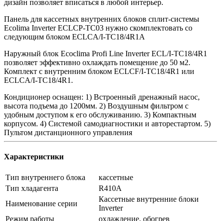
дизайн позволяет вписаться в любой интерьер.
Панель для кассетных внутренних блоков сплит-системы
Ecolima Inverter ECLCP-TC03 нужно скомплектовать со
следующим блоком ECLCA/I-TC18/4R1A
Наружный блок Ecoclima Profi Line Inverter ECL/I-TC18/4R1
позволяет эффективно охлаждать помещение до 50 м2.
Комплект с внутренним блоком ECLCF/I-TC18/4R1 или
ECLCA/I-TC18/4R1.
Кондиционер оснащен: 1) Встроенный дренажный насос,
высота подъема до 1200мм. 2) Воздушным фильтром с
удобным доступом к его обслуживанию. 3) Компактным
корпусом. 4) Системой самодиагностики и авторестартом. 5)
Пультом дистанционного управления
Характеристики
Тип внутреннего блока
кассетные
Тип хладагента
R410A
Кассетные внутренние блоки
Наименование серии
Inverter
Режим работы
охлаждение, обогрев