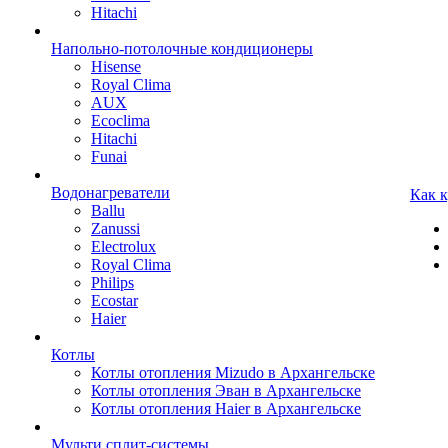
Hitachi
Напольно-потолочные кондиционеры
Hisense
Royal Clima
AUX
Ecoclima
Hitachi
Funai
Водонагреватели
Как 
Ballu
Zanussi
Electrolux
Royal Clima
Philips
Ecostar
Haier
Котлы
Котлы отопления Mizudo в Архангельске
Котлы отопления Эван в Архангельске
Котлы отопления Haier в Архангельске
Мульти сплит-системы