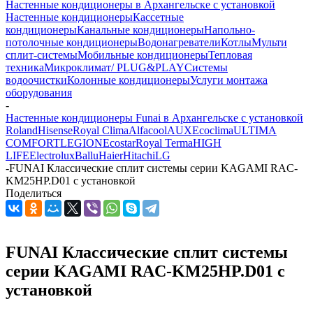
Настенные кондиционеры в Архангельске с установкой
Настенные кондиционеры
Кассетные
кондиционеры
Канальные кондиционеры
Напольно-
потолочные кондиционеры
Водонагреватели
Котлы
Мульти
сплит-системы
Мобильные кондиционеры
Тепловая
техника
Микроклимат/ PLUG&PLAY
Системы
водоочистки
Колонные кондиционеры
Услуги монтажа
оборудования
-
Настенные кондиционеры Funai в Архангельске с установкой
Roland
Hisense
Royal Clima
Alfacool
AUX
Ecoclima
ULTIMA
COMFORT
LEGION
Ecostar
Royal Terma
HIGH
LIFE
Electrolux
Ballu
Haier
Hitachi
LG
-
FUNAI Классические сплит системы серии KAGAMI RAC-
KM25HP.D01 с установкой
Поделиться
FUNAI Классические сплит системы
серии KAGAMI RAC-KM25HP.D01 с
установкой