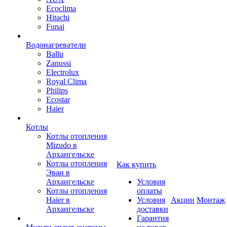
Ecoclima
Hitachi
Funai
Водонагреватели
Ballu
Zanussi
Electrolux
Royal Clima
Philips
Ecostar
Haier
Котлы
Котлы отопления
Mizudo в
Архангельске
Котлы отопления
Как купить
Эван в
Архангельске
Условия
Котлы отопления
оплаты
Haier в
Условия
Акции
Монтаж
Архангельске
доставки
Гарантия