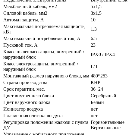
Межблочный кабель, мм2
5x1,5
Силовой кабель, мм2
3x1,5
Автомат защиты, А
10
Максимальная потребляемая мощность,
1.3
кВт
Максимальный потребляемый ток, А
6.5
Пусковой ток, А
23
Класс пылевлагозащиты, внутренний /
IPX0 / IPX4
наружный блок
Класс электрозащиты, внутренний /
I / I
наружный блок
Монтажный размер наружного блока, мм
480*253
Страна производства
КНР
Срок гарантии, мес.
36+24
Цвет внутреннего блока
Серебряный
Цвет наружного блока
Белый
Ионизатор воздуха
нет
Плазменная очистка воздуха
нет
Регулировка положения жалюзи с пульта
Горизонтальные +
ДУ
Вертикальные
Управление c мобильного приложения