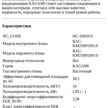
кондиционеров KAGAMI станет настоящим сокровищем в
вашем интерьере, сочетая в себе высокое качество,
надёжность, передовые технологии и тихий режим работы.
Характеристики
NC_CODE
НС-1691015
RAC-
Модель внутреннего блока
KM25HP.D01/S
RAC-
Модель наружного блока
KM25HP.D01/U
Инверторная технология
Нет
Серия
KAGAMI
Тип внутреннего блока
Настенный
Эффективен для помещений площадью
28.5
до, м2
Холодопроизводительность, kBTU
10
Холодопроизводительность, кВт
2.85 ( - )
Коэффициент энергоэффективности
3,28
EER, Вт/Вт
Класс энергоэффективности EER