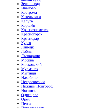
Зеленоград
Иваново
Кострома
Котельники
Калуга
Королёв
Краснознаменск
Красногорск
Краснодар
Курск
Липецк
Лобня
Лыткарино
Москва
Московский
Мурманск
Мытищи
Нахабино
Некрасовский
Нижний Новгород
Ногинск
Одинцово
Орёл
Пенза
Петрозаводск