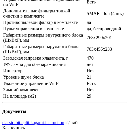
Есть
по Wi-Fi
Дополнительные фильтры тонкой
SMART Ion (4 шт.)
очистки в комплекте
Противопылевой фильтр в комплекте
да
Пульт управления в комплекте
да, беспроводной
Габаритные размеры внутреннего блока
768x299x201
(ШхВхГ), мм
Габаритные размеры наружного блока
703x455x233
(ШхВхГ), мм
Заводская заправка хладагента, г
470
УФ-лампа для обеззараживания
нет
Инвертор
Нет
Уровень шума блока
21
Удалённое управление Wi-Fi
Есть
Зимний комплект
Нет
На площадь (м2)
29
Документы
classic-bit-split-kagami-instruction
2,1 мб
Как купить