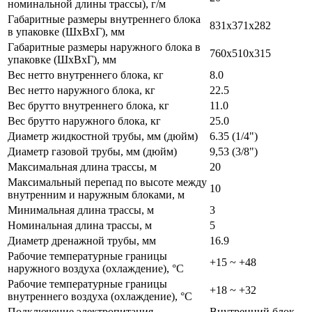
номинальной длины трассы), г/м
Габаритные размеры внутреннего блока
831x371x282
в упаковке (ШxВxГ), мм
Габаритные размеры наружного блока в
760x510x315
упаковке (ШxВxГ), мм
Вес нетто внутреннего блока, кг
8.0
Вес нетто наружного блока, кг
22.5
Вес брутто внутреннего блока, кг
11.0
Вес брутто наружного блока, кг
25.0
Диаметр жидкостной трубы, мм (дюйм)
6.35 (1/4")
Диаметр газовой трубы, мм (дюйм)
9,53 (3/8")
Максимальная длина трассы, м
20
Максимальный перепад по высоте между
10
внутренним и наружным блоками, м
Минимальная длина трассы, м
3
Номинальная длина трассы, м
5
Диаметр дренажной трубы, мм
16.9
Рабочие температурные границы
+15 ~ +48
наружного воздуха (охлаждение), °C
Рабочие температурные границы
+18 ~ +32
внутреннего воздуха (охлаждение), °C
Подключение электропитания
Внутренний блок