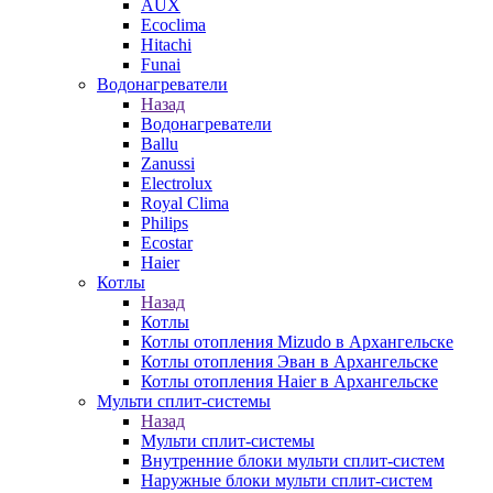
AUX
Ecoclima
Hitachi
Funai
Водонагреватели
Назад
Водонагреватели
Ballu
Zanussi
Electrolux
Royal Clima
Philips
Ecostar
Haier
Котлы
Назад
Котлы
Котлы отопления Mizudo в Архангельске
Котлы отопления Эван в Архангельске
Котлы отопления Haier в Архангельске
Мульти сплит-системы
Назад
Мульти сплит-системы
Внутренние блоки мульти сплит-систем
Наружные блоки мульти сплит-систем