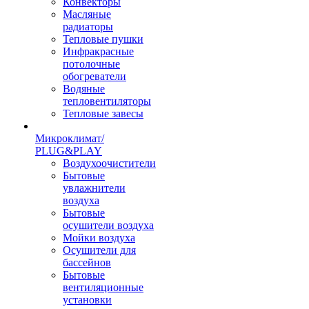
Конвекторы
Масляные
радиаторы
Тепловые пушки
Инфракрасные
потолочные
обогреватели
Водяные
тепловентиляторы
Тепловые завесы
Микроклимат/
PLUG&PLAY
Воздухоочистители
Бытовые
увлажнители
воздуха
Бытовые
осушители воздуха
Мойки воздуха
Осушители для
бассейнов
Бытовые
вентиляционные
установки