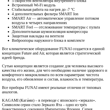
5 скоростей вентилятора внутреннего блока
Встроенный Wi-Fi модуль
Стабильная работа на нагрев до -7 °С
4 дополнительных фильтра SMART Ion
SMART Air — автоматическое управление потоком
воздуха в четырех направлениях
SMART Feel — отслеживание температуры с пульта
Дополнительная шумоизоляция компрессора
Защитная накладка на вентили
Виброопоры наружного блока в комплекте
Все климатическое оборудование FUNAI создается в единой
концепции Future and Air, которая является стратегической
идеей бренда.
Сутью концепции является создание для человека высокого
качества его жизни, для чего необходимо наличие здорового и
комфортного микроклимата по всем параметрам: чистота
воздуха, его обновление и состав, влажность и температура.
Все приборы FUNAI имеют реальные отличия от типовых
аналогов.
KAGAMI (Кага́ми) – в переводе с японского «зеркало».
Символом серии стало Зеркало Ята – одно из трёх
божественных сокровищ Императора Японии. Серия