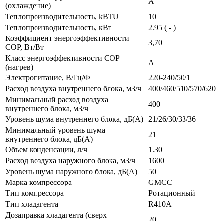
A
(охлаждение)
Теплопроизводительность, kBTU
10
Теплопроизводительность, кВт
2.95 ( - )
Коэффициент энергоэффективности
3,70
COP, Вт/Вт
Класс энергоэффективности COP
A
(нагрев)
Электропитание, В/Гц/Ф
220-240/50/1
Расход воздуха внутреннего блока, м3/ч
400/460/510/570/620
Минимальный расход воздуха
400
внутреннего блока, м3/ч
Уровень шума внутреннего блока, дБ(А)
21/26/30/33/36
Минимальный уровень шума
21
внутреннего блока, дБ(А)
Объем конденсации, л/ч
1.30
Расход воздуха наружного блока, м3/ч
1600
Уровень шума наружного блока, дБ(А)
50
Марка компрессора
GMCC
Тип компрессора
Ротационный
Тип хладагента
R410A
Дозаправка хладагента (сверх
20