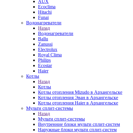
AUX
Ecoclima
Hitachi
Funai
Водонагреватели
Назад
Водонагреватели
Ballu
Zanussi
Electrolux
Royal Clima
Philips
Ecostar
Haier
Котлы
Назад
Котлы
Котлы отопления Mizudo в Архангельске
Котлы отопления Эван в Архангельске
Котлы отопления Haier в Архангельске
Мульти сплит-системы
Назад
Мульти сплит-системы
Внутренние блоки мульти сплит-систем
Наружные блоки мульти сплит-систем