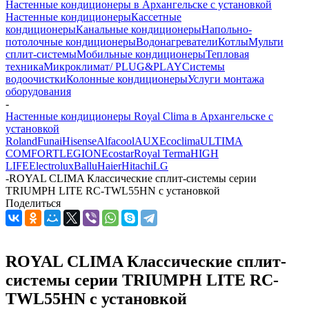
Настенные кондиционеры в Архангельске с установкой
Настенные кондиционеры
Кассетные
кондиционеры
Канальные кондиционеры
Напольно-
потолочные кондиционеры
Водонагреватели
Котлы
Мульти
сплит-системы
Мобильные кондиционеры
Тепловая
техника
Микроклимат/ PLUG&PLAY
Системы
водоочистки
Колонные кондиционеры
Услуги монтажа
оборудования
-
Настенные кондиционеры Royal Clima в Архангельске с
установкой
Roland
Funai
Hisense
Alfacool
AUX
Ecoclima
ULTIMA
COMFORT
LEGION
Ecostar
Royal Terma
HIGH
LIFE
Electrolux
Ballu
Haier
Hitachi
LG
-
ROYAL CLIMA Классические сплит-системы серии
TRIUMPH LITE RC-TWL55HN с установкой
Поделиться
ROYAL CLIMA Классические сплит-
системы серии TRIUMPH LITE RC-
TWL55HN с установкой