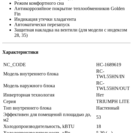
Режим комфортного сна
Антикоррозийное покрытие теплообменников Golden
Fin
Индикация утечки хладагента
Автоматически перезапуск
Защитная накладка на вентили (для модели с индексом
28, 35)
Характеристики
NC_CODE
НС-1689619
RC-
Модель внутреннего блока
TWL55HN/IN
RC-
Модель наружного блока
TWL55HN/OUT
Инверторная технология
Нет
Серия
TRIUMPH LITE
Тип внутреннего блока
Настенный
Эффективен для помещений площадью до,
53
м2
Холодопроизводительность, kBTU
18
Холодопроизводительность, кВт
5.30 ( - )