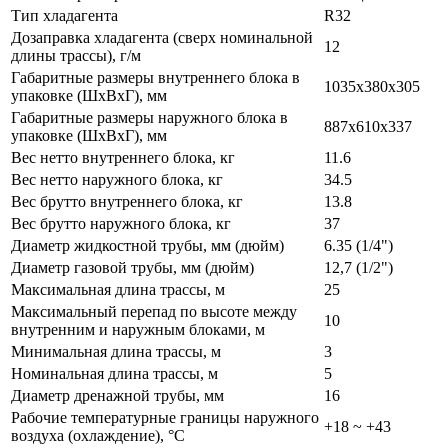
Тип хладагента
R32
Дозаправка хладагента (сверх номинальной
12
длины трассы), г/м
Габаритные размеры внутреннего блока в
1035x380x305
упаковке (ШxВxГ), мм
Габаритные размеры наружного блока в
887x610x337
упаковке (ШxВxГ), мм
Вес нетто внутреннего блока, кг
11.6
Вес нетто наружного блока, кг
34.5
Вес брутто внутреннего блока, кг
13.8
Вес брутто наружного блока, кг
37
Диаметр жидкостной трубы, мм (дюйм)
6.35 (1/4")
Диаметр газовой трубы, мм (дюйм)
12,7 (1/2")
Максимальная длина трассы, м
25
Максимальный перепад по высоте между
10
внутренним и наружным блоками, м
Минимальная длина трассы, м
3
Номинальная длина трассы, м
5
Диаметр дренажной трубы, мм
16
Рабочие температурные границы наружного
+18 ~ +43
воздуха (охлаждение), °C