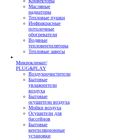
Конвекторы
Масляные
радиаторы
Тепловые пушки
Инфракрасные
потолочные
обогреватели
Водяные
тепловентиляторы
Тепловые завесы
Микроклимат/
PLUG&PLAY
Воздухоочистители
Бытовые
увлажнители
воздуха
Бытовые
осушители воздуха
Мойки воздуха
Осушители для
бассейнов
Бытовые
вентиляционные
установки