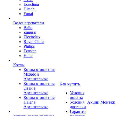
Ecoclima
Hitachi
Funai
Водонагреватели
Ballu
Zanussi
Electrolux
Royal Clima
Philips
Ecostar
Haier
Котлы
Котлы отопления
Mizudo в
Архангельске
Котлы отопления
Как купить
Эван в
Архангельске
Условия
Котлы отопления
оплаты
Haier в
Условия
Акции
Монтаж
Архангельске
доставки
Гарантия