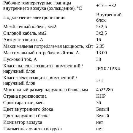
Рабочие температурные границы
+17 ~ +32
внутреннего воздуха (охлаждение), °C
Внутренний
Подключение электропитания
блок
Межблочный кабель, мм2
5x2,5
Силовой кабель, мм2
3x2,5
Автомат защиты, А
16
Максимальная потребляемая мощность, кВт
2.35
Максимальный потребляемый ток, А
13.00
Пусковой ток, А
38
Класс пылевлагозащиты, внутренний /
IPX0 / IPX4
наружный блок
Класс электрозащиты, внутренний /
I / I
наружный блок
Монтажный размер наружного блока, мм
452*286
Страна производства
КНР
Срок гарантии, мес.
36
Цвет внутреннего блока
Белый
Цвет наружного блока
Белый
Ионизатор воздуха
нет
Плазменная очистка воздуха
нет