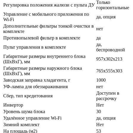
Только
Регулировка положения жалюзи с пульта ДУ
горизонтальные
Управление c мобильного приложения по
да, опция
Wi-Fi
Дополнительные фильтры тонкой очистки в
нет
комплекте
Противопылевой фильтр в комплекте
да
да,
Пульт управления в комплекте
беспроводной
Габаритные размеры внутреннего блока
957x302x213
(ШхВхГ), мм
Габаритные размеры наружного блока
765x555x303
(ШхВхГ), мм
Заводская заправка хладагента, г
1000
УФ-лампа для обеззараживания
нет
Доступен в
Сбер, тип кредитования
рассрочку
Инвертор
Нет
Уровень шума блока
30
Удалённое управление Wi-Fi
да, опция
Зимний комплект
Нет
На площадь (м2)
53