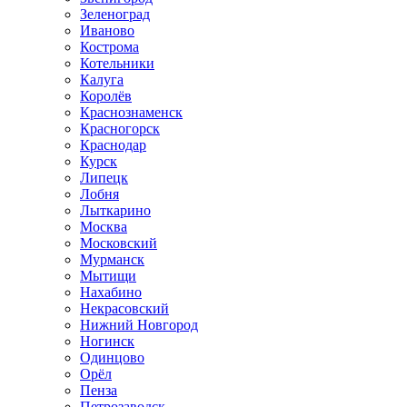
Зеленоград
Иваново
Кострома
Котельники
Калуга
Королёв
Краснознаменск
Красногорск
Краснодар
Курск
Липецк
Лобня
Лыткарино
Москва
Московский
Мурманск
Мытищи
Нахабино
Некрасовский
Нижний Новгород
Ногинск
Одинцово
Орёл
Пенза
Петрозаводск