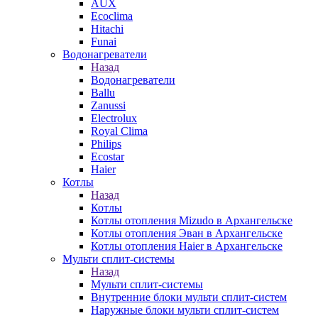
AUX
Ecoclima
Hitachi
Funai
Водонагреватели
Назад
Водонагреватели
Ballu
Zanussi
Electrolux
Royal Clima
Philips
Ecostar
Haier
Котлы
Назад
Котлы
Котлы отопления Mizudo в Архангельске
Котлы отопления Эван в Архангельске
Котлы отопления Haier в Архангельске
Мульти сплит-системы
Назад
Мульти сплит-системы
Внутренние блоки мульти сплит-систем
Наружные блоки мульти сплит-систем