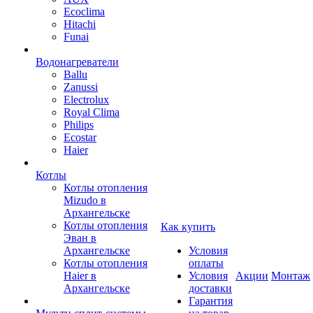
Ecoclima
Hitachi
Funai
Водонагреватели
Ballu
Zanussi
Electrolux
Royal Clima
Philips
Ecostar
Haier
Котлы
Котлы отопления
Mizudo в
Архангельске
Котлы отопления
Как купить
Эван в
Архангельске
Условия
Котлы отопления
оплаты
Haier в
Условия
Акции
Монтаж
Архангельске
доставки
Гарантия