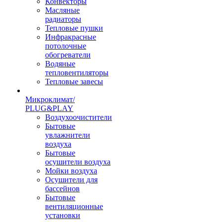
Конвекторы
Масляные
радиаторы
Тепловые пушки
Инфракрасные
потолочные
обогреватели
Водяные
тепловентиляторы
Тепловые завесы
Микроклимат/
PLUG&PLAY
Воздухоочистители
Бытовые
увлажнители
воздуха
Бытовые
осушители воздуха
Мойки воздуха
Осушители для
бассейнов
Бытовые
вентиляционные
установки