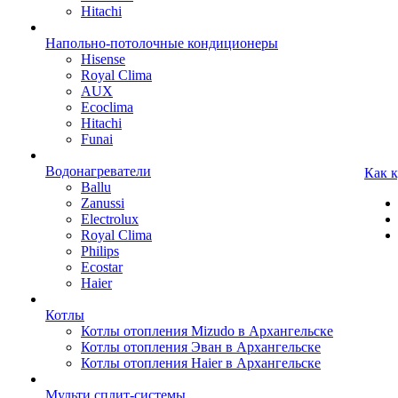
Hitachi
Напольно-потолочные кондиционеры
Hisense
Royal Clima
AUX
Ecoclima
Hitachi
Funai
Водонагреватели
Как 
Ballu
Zanussi
Electrolux
Royal Clima
Philips
Ecostar
Haier
Котлы
Котлы отопления Mizudo в Архангельске
Котлы отопления Эван в Архангельске
Котлы отопления Haier в Архангельске
Мульти сплит-системы