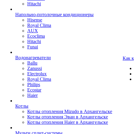
Hitachi
Напольно-потолочные кондиционеры
Hisense
Royal Clima
AUX
Ecoclima
Hitachi
Funai
Водонагреватели
Как 
Ballu
Zanussi
Electrolux
Royal Clima
Philips
Ecostar
Haier
Котлы
Котлы отопления Mizudo в Архангельске
Котлы отопления Эван в Архангельске
Котлы отопления Haier в Архангельске
Мульти сплит-системы