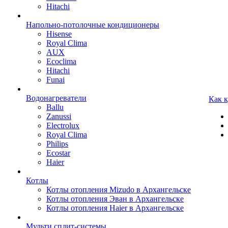
Hitachi
Напольно-потолочные кондиционеры
Hisense
Royal Clima
AUX
Ecoclima
Hitachi
Funai
Водонагреватели
Как 
Ballu
Zanussi
Electrolux
Royal Clima
Philips
Ecostar
Haier
Котлы
Котлы отопления Mizudo в Архангельске
Котлы отопления Эван в Архангельске
Котлы отопления Haier в Архангельске
Мульти сплит-системы