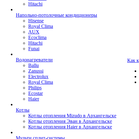
Hitachi
Напольно-потолочные кондиционеры
Hisense
Royal Clima
AUX
Ecoclima
Hitachi
Funai
Водонагреватели
Как 
Ballu
Zanussi
Electrolux
Royal Clima
Philips
Ecostar
Haier
Котлы
Котлы отопления Mizudo в Архангельске
Котлы отопления Эван в Архангельске
Котлы отопления Haier в Архангельске
Мульти сплит-системы