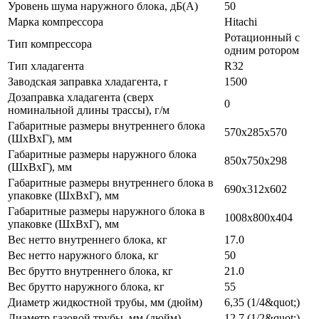
Уровень шума наружного блока, дБ(А)
50
Марка компрессора
Hitachi
Ротационный с
Тип компрессора
одним ротором
Тип хладагента
R32
Заводская заправка хладагента, r
1500
Дозаправка хладагента (сверх
0
номинальной длины трассы), г/м
Габаритные размеры внутреннего блока
570x285x570
(ШxВxГ), мм
Габаритные размеры наружного блока
850x750x298
(ШxВxГ), мм
Габаритные размеры внутреннего блока в
690x312x602
упаковке (ШxВxГ), мм
Габаритные размеры наружного блока в
1008x800x404
упаковке (ШxВxГ), мм
Вес нетто внутреннего блока, кг
17.0
Вес нетто наружного блока, кг
50
Вес брутто внутреннего блока, кг
21.0
Вес брутто наружного блока, кг
55
Диаметр жидкостной трубы, мм (дюйм)
6,35 (1/4&quot;)
Диаметр газовой трубы, мм (дюйм)
12,7 (1/2&quot;)