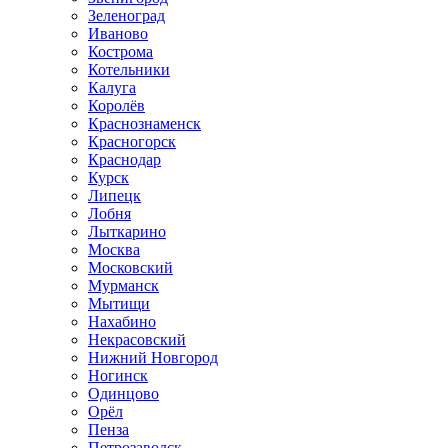
Зеленоград
Иваново
Кострома
Котельники
Калуга
Королёв
Краснознаменск
Красногорск
Краснодар
Курск
Липецк
Лобня
Лыткарино
Москва
Московский
Мурманск
Мытищи
Нахабино
Некрасовский
Нижний Новгород
Ногинск
Одинцово
Орёл
Пенза
Петрозаводск