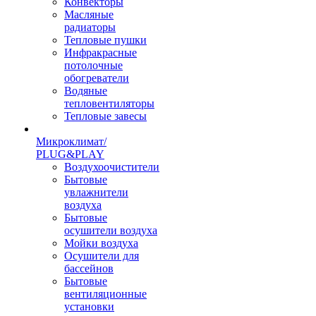
Конвекторы
Масляные
радиаторы
Тепловые пушки
Инфракрасные
потолочные
обогреватели
Водяные
тепловентиляторы
Тепловые завесы
Микроклимат/
PLUG&PLAY
Воздухоочистители
Бытовые
увлажнители
воздуха
Бытовые
осушители воздуха
Мойки воздуха
Осушители для
бассейнов
Бытовые
вентиляционные
установки