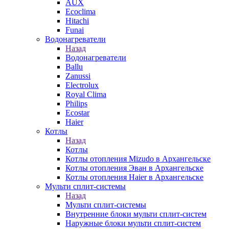
AUX
Ecoclima
Hitachi
Funai
Водонагреватели
Назад
Водонагреватели
Ballu
Zanussi
Electrolux
Royal Clima
Philips
Ecostar
Haier
Котлы
Назад
Котлы
Котлы отопления Mizudo в Архангельске
Котлы отопления Эван в Архангельске
Котлы отопления Haier в Архангельске
Мульти сплит-системы
Назад
Мульти сплит-системы
Внутренние блоки мульти сплит-систем
Наружные блоки мульти сплит-систем