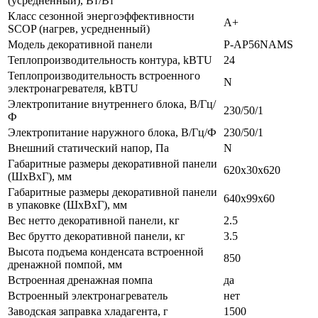
(усредненный), Вт/Вт
Класс сезонной энергоэффективности
A+
SCOP (нагрев, усредненный)
Модель декоративной панели
P-AP56NAMS
Теплопроизводительность контура, kBTU
24
Теплопроизводительность встроенного
N
электронагревателя, kBTU
Электропитание внутреннего блока, В/Гц/
230/50/1
Ф
Электропитание наружного блока, В/Гц/Ф
230/50/1
Внешний статический напор, Па
N
Габаритные размеры декоративной панели
620x30x620
(ШxВxГ), мм
Габаритные размеры декоративной панели
640x99x60
в упаковке (ШxВxГ), мм
Вес нетто декоративной панели, кг
2.5
Вес брутто декоративной панели, кг
3.5
Высота подъема конденсата встроенной
850
дренажной помпой, мм
Встроенная дренажная помпа
да
Встроенный электронагреватель
нет
Заводская заправка хладагента, г
1500