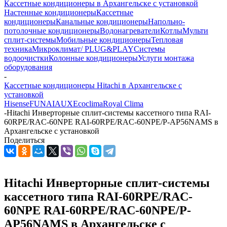
Кассетные кондиционеры в Архангельске с установкой
Настенные кондиционеры
Кассетные
кондиционеры
Канальные кондиционеры
Напольно-
потолочные кондиционеры
Водонагреватели
Котлы
Мульти
сплит-системы
Мобильные кондиционеры
Тепловая
техника
Микроклимат/ PLUG&PLAY
Системы
водоочистки
Колонные кондиционеры
Услуги монтажа
оборудования
-
Кассетные кондиционеры Hitachi в Архангельске с
установкой
Hisense
FUNAI
AUX
Ecoclima
Royal Clima
-
Hitachi Инверторные сплит-системы кассетного типа RAI-
60RPE/RAC-60NPE RAI-60RPE/RAC-60NPE/P-AP56NAMS в
Архангельске с установкой
Поделиться
Hitachi Инверторные сплит-системы
кассетного типа RAI-60RPE/RAC-
60NPE RAI-60RPE/RAC-60NPE/P-
AP56NAMS в Архангельске с