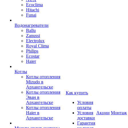
Ecoclima
Hitachi
Funai
Водонагреватели
Ballu
Zanussi
Electrolux
Royal Clima
Philips
Ecostar
Haier
Котлы
Котлы отопления
Mizudo в
Архангельске
Котлы отопления
Как купить
Эван в
Архангельске
Условия
Котлы отопления
оплаты
Haier в
Условия
Акции
Монтаж
Архангельске
доставки
Гарантия