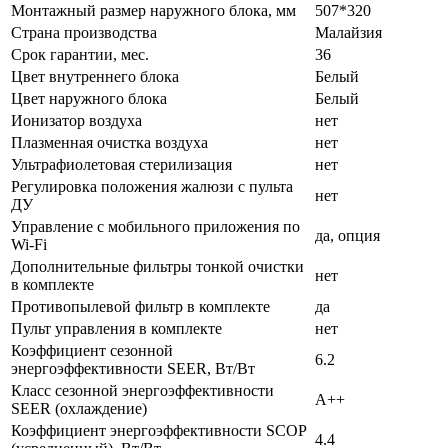
Монтажный размер наружного блока, мм
507*320
Страна производства
Малайзия
Срок гарантии, мес.
36
Цвет внутреннего блока
Белый
Цвет наружного блока
Белый
Ионизатор воздуха
нет
Плазменная очистка воздуха
нет
Ультрафиолетовая стерилизация
нет
Регулировка положения жалюзи с пульта
нет
ДУ
Управление c мобильного приложения по
да, опция
Wi-Fi
Дополнительные фильтры тонкой очистки
нет
в комплекте
Противопылевой фильтр в комплекте
да
Пульт управления в комплекте
нет
Коэффициент сезонной
6.2
энергоэффективности SEER, Вт/Вт
Класс сезонной энергоэффективности
A++
SEER (охлаждение)
Коэффициент энергоэффективности SCOP
4.4