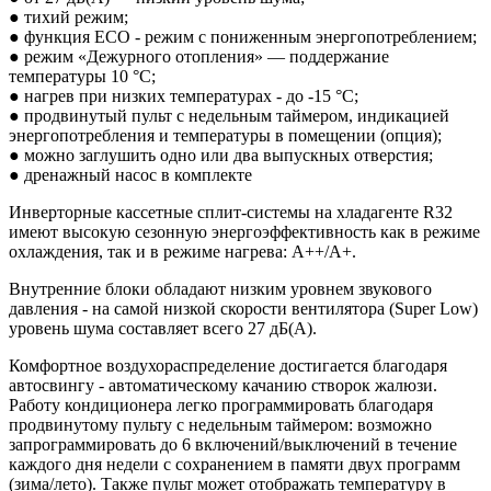
● тихий режим;
● функция ECO - режим с пониженным энергопотреблением;
● режим «Дежурного отопления» — поддержание
температуры 10 °C;
● нагрев при низких температурах - до -15 °C;
● продвинутый пульт с недельным таймером, индикацией
энергопотребления и температуры в помещении (опция);
● можно заглушить одно или два выпускных отверстия;
● дренажный насос в комплекте
Инверторные кассетные сплит-системы на хладагенте R32
имеют высокую сезонную энергоэффективность как в режиме
охлаждения, так и в режиме нагрева: А++/A+.
Внутренние блоки обладают низким уровнем звукового
давления - на самой низкой скорости вентилятора (Super Low)
уровень шума составляет всего 27 дБ(А).
Комфортное воздухораспределение достигается благодаря
автосвингу - автоматическому качанию створок жалюзи.
Работу кондиционера легко программировать благодаря
продвинутому пульту с недельным таймером: возможно
запрограммировать до 6 включений/выключений в течение
каждого дня недели с сохранением в памяти двух программ
(зима/лето). Также пульт может отображать температуру в