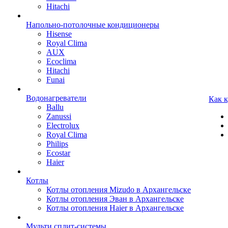
Hitachi
Напольно-потолочные кондиционеры
Hisense
Royal Clima
AUX
Ecoclima
Hitachi
Funai
Водонагреватели
Как 
Ballu
Zanussi
Electrolux
Royal Clima
Philips
Ecostar
Haier
Котлы
Котлы отопления Mizudo в Архангельске
Котлы отопления Эван в Архангельске
Котлы отопления Haier в Архангельске
Мульти сплит-системы