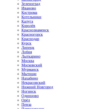
Зеленоград
Иваново
Кострома
Котельники
Калуга
Королёв
Краснознаменск
Красногорск
Краснодар
Курск
Липецк
Лобня
Лыткарино
Москва
Московский
Мурманск
Мытищи
Нахабино
Некрасовский
Нижний Новгород
Ногинск
Одинцово
Орёл
Пенза
Петрозаводск