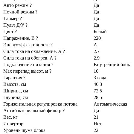
Авто режим ?
Да
Ночной режим ?
Да
Таймер ?
Да
Пульт Д/У ?
Да
Цвет ?
Белый
Напряжение, В ?
220
Энергоэффективность ?
A
Сила тока на охлаждение, А ?
2.7
Сила тока на обогрев, А ?
2.9
Подключение питания ?
Внутренний блок
Max перепад высот, м ?
10
Гарантия ?
3 года
Высота, см
46.3
Ширина, см
72.5
Глубина, см
28.5
Горизонтальная регулировка потока
Автоматическая
Антибактериальный фильтр ?
Да
Вес, кг
21
Инвертор
Нет
Уровень шума блока
22