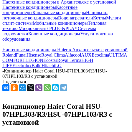
Настенные кондиционеры в Архангельске с установкой
Настенные кондиционеры
Кассетные
кондиционеры
Канальные кондиционеры
Напольно-
потолочные кондиционеры
Водонагреватели
Котлы
Мульти
сплит-системы
Мобильные кондиционеры
Тепловая
техника
Микроклимат/ PLUG&PLAY
Системы
водоочистки
Колонные кондиционеры
Услуги монтажа
оборудования
-
Настенные кондиционеры Haier в Архангельске с установкой
Roland
Funai
Hisense
Royal Clima
Alfacool
AUX
Ecoclima
ULTIMA
COMFORT
LEGION
Ecostar
Royal Terma
HIGH
LIFE
Electrolux
Ballu
Hitachi
LG
-
Кондиционер Haier Coral HSU-07HPL303/R3/HSU-
07HPL103/R3 с установкой
Поделиться
Кондиционер Haier Coral HSU-
07HPL303/R3/HSU-07HPL103/R3 с
установкой