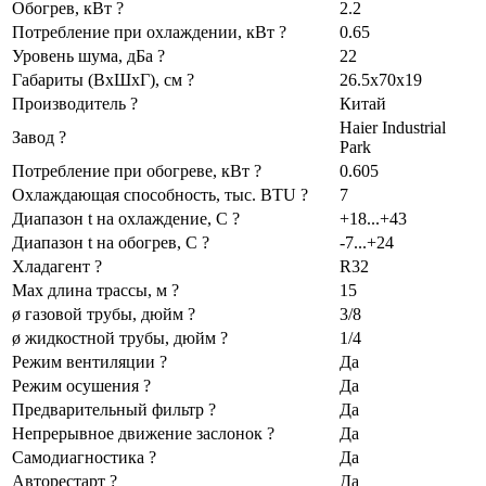
Обогрев, кВт ?
2.2
Потребление при охлаждении, кВт ?
0.65
Уровень шума, дБа ?
22
Габариты (ВхШхГ), см ?
26.5x70x19
Производитель ?
Китай
Haier Industrial
Завод ?
Park
Потребление при обогреве, кВт ?
0.605
Охлаждающая способность, тыс. BTU ?
7
Диапазон t на охлаждение, С ?
+18...+43
Диапазон t на обогрев, С ?
-7...+24
Хладагент ?
R32
Max длина трассы, м ?
15
ø газовой трубы, дюйм ?
3/8
ø жидкостной трубы, дюйм ?
1/4
Режим вентиляции ?
Да
Режим осушения ?
Да
Предварительный фильтр ?
Да
Непрерывное движение заслонок ?
Да
Самодиагностика ?
Да
Авторестарт ?
Да