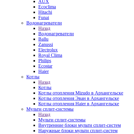
AUX
Ecoclima
Hitachi
Funai
Водонагреватели
Назад
Водонагреватели
Ballu
Zanussi
Electrolux
Royal Clima
Philips
Ecostar
Haier
Котлы
Назад
Котлы
Котлы отопления Mizudo в Архангельске
Котлы отопления Эван в Архангельске
Котлы отопления Haier в Архангельске
Мульти сплит-системы
Назад
Мульти сплит-системы
Внутренние блоки мульти сплит-систем
Наружные блоки мульти сплит-систем