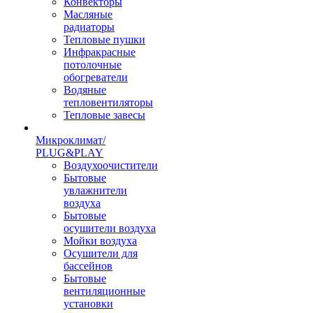
Конвекторы
Масляные
радиаторы
Тепловые пушки
Инфракрасные
потолочные
обогреватели
Водяные
тепловентиляторы
Тепловые завесы
Микроклимат/
PLUG&PLAY
Воздухоочистители
Бытовые
увлажнители
воздуха
Бытовые
осушители воздуха
Мойки воздуха
Осушители для
бассейнов
Бытовые
вентиляционные
установки