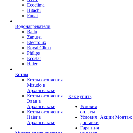
Ecoclima
Hitachi
Funai
Водонагреватели
Ballu
Zanussi
Electrolux
Royal Clima
Philips
Ecostar
Haier
Котлы
Котлы отопления
Mizudo в
Архангельске
Котлы отопления
Как купить
Эван в
Архангельске
Условия
Котлы отопления
оплаты
Haier в
Условия
Акции
Монтаж
Архангельске
доставки
Гарантия