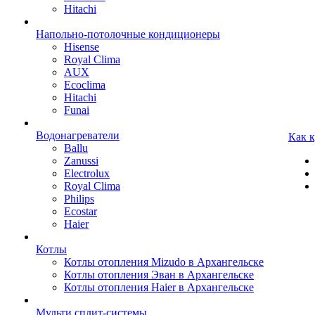
Hitachi
Напольно-потолочные кондиционеры
Hisense
Royal Clima
AUX
Ecoclima
Hitachi
Funai
Водонагреватели
Как 
Ballu
Zanussi
Electrolux
Royal Clima
Philips
Ecostar
Haier
Котлы
Котлы отопления Mizudo в Архангельске
Котлы отопления Эван в Архангельске
Котлы отопления Haier в Архангельске
Мульти сплит-системы