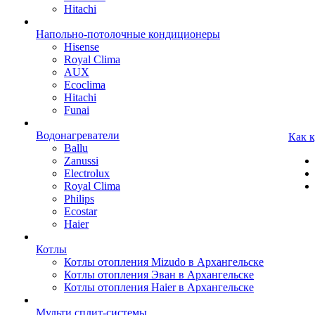
Hitachi
Напольно-потолочные кондиционеры
Hisense
Royal Clima
AUX
Ecoclima
Hitachi
Funai
Водонагреватели
Как 
Ballu
Zanussi
Electrolux
Royal Clima
Philips
Ecostar
Haier
Котлы
Котлы отопления Mizudo в Архангельске
Котлы отопления Эван в Архангельске
Котлы отопления Haier в Архангельске
Мульти сплит-системы