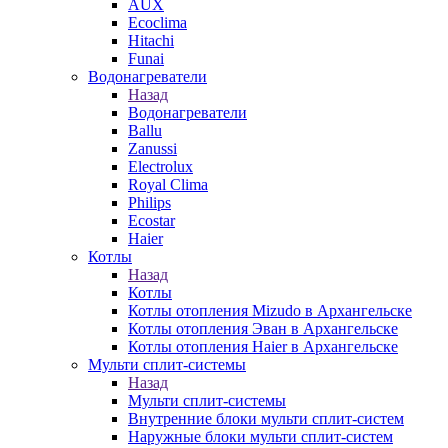
AUX
Ecoclima
Hitachi
Funai
Водонагреватели
Назад
Водонагреватели
Ballu
Zanussi
Electrolux
Royal Clima
Philips
Ecostar
Haier
Котлы
Назад
Котлы
Котлы отопления Mizudo в Архангельске
Котлы отопления Эван в Архангельске
Котлы отопления Haier в Архангельске
Мульти сплит-системы
Назад
Мульти сплит-системы
Внутренние блоки мульти сплит-систем
Наружные блоки мульти сплит-систем