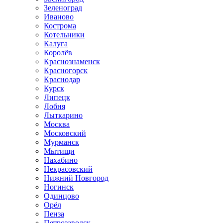
Зеленоград
Иваново
Кострома
Котельники
Калуга
Королёв
Краснознаменск
Красногорск
Краснодар
Курск
Липецк
Лобня
Лыткарино
Москва
Московский
Мурманск
Мытищи
Нахабино
Некрасовский
Нижний Новгород
Ногинск
Одинцово
Орёл
Пенза
Петрозаводск