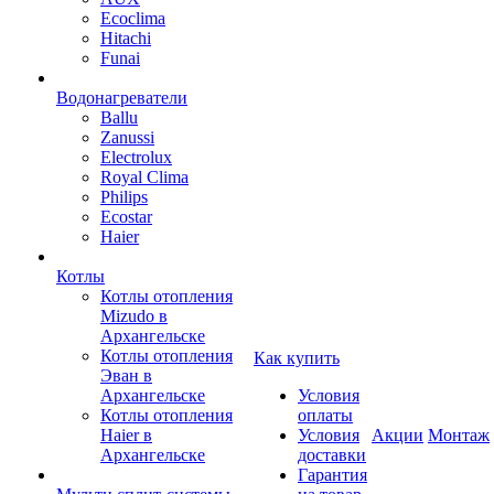
Ecoclima
Hitachi
Funai
Водонагреватели
Ballu
Zanussi
Electrolux
Royal Clima
Philips
Ecostar
Haier
Котлы
Котлы отопления
Mizudo в
Архангельске
Котлы отопления
Как купить
Эван в
Архангельске
Условия
Котлы отопления
оплаты
Haier в
Условия
Акции
Монтаж
Архангельске
доставки
Гарантия