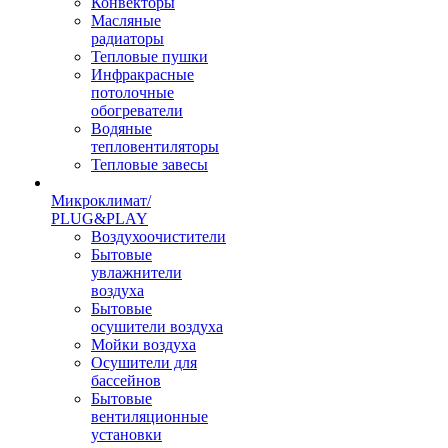
Конвекторы
Масляные
радиаторы
Тепловые пушки
Инфракрасные
потолочные
обогреватели
Водяные
тепловентиляторы
Тепловые завесы
Микроклимат/
PLUG&PLAY
Воздухоочистители
Бытовые
увлажнители
воздуха
Бытовые
осушители воздуха
Мойки воздуха
Осушители для
бассейнов
Бытовые
вентиляционные
установки