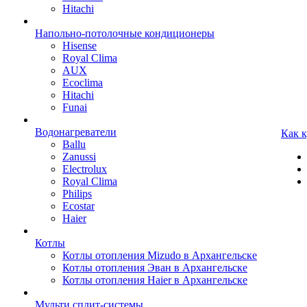
Hitachi
Напольно-потолочные кондиционеры
Hisense
Royal Clima
AUX
Ecoclima
Hitachi
Funai
Водонагреватели
Как 
Ballu
Zanussi
Electrolux
Royal Clima
Philips
Ecostar
Haier
Котлы
Котлы отопления Mizudo в Архангельске
Котлы отопления Эван в Архангельске
Котлы отопления Haier в Архангельске
Мульти сплит-системы