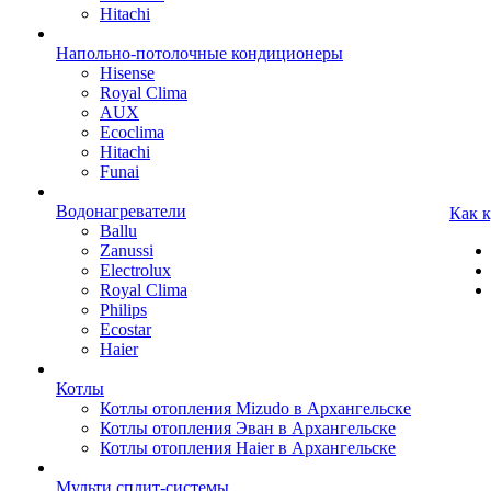
Hitachi
Напольно-потолочные кондиционеры
Hisense
Royal Clima
AUX
Ecoclima
Hitachi
Funai
Водонагреватели
Как 
Ballu
Zanussi
Electrolux
Royal Clima
Philips
Ecostar
Haier
Котлы
Котлы отопления Mizudo в Архангельске
Котлы отопления Эван в Архангельске
Котлы отопления Haier в Архангельске
Мульти сплит-системы